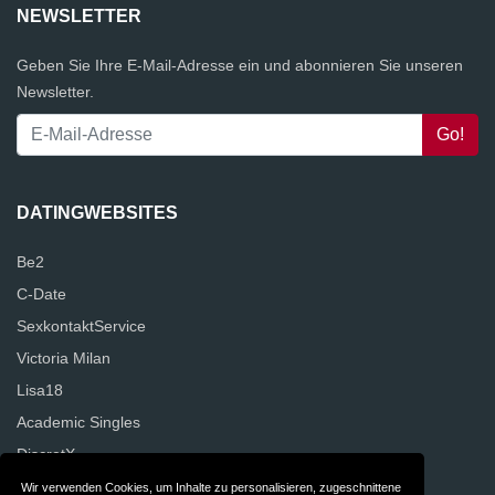
NEWSLETTER
Geben Sie Ihre E-Mail-Adresse ein und abonnieren Sie unseren
Newsletter.
DATINGWEBSITES
Be2
C-Date
SexkontaktService
Victoria Milan
Lisa18
Academic Singles
DiscretX
NettesAbenteuer
Wir verwenden Cookies, um Inhalte zu personalisieren, zugeschnittene