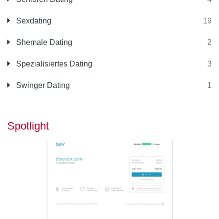
Sexdating
19
Shemale Dating
2
Spezialisiertes Dating
3
Swinger Dating
1
Spotlight