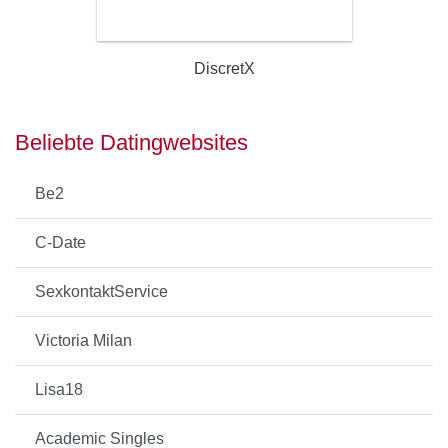
DiscretX
Beliebte Datingwebsites
Be2
C-Date
SexkontaktService
Victoria Milan
Lisa18
Academic Singles