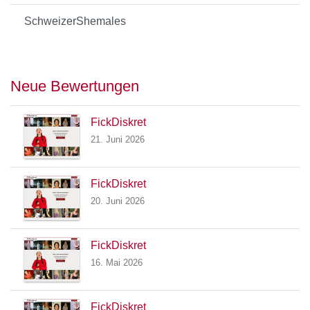
SchweizerShemales
Neue Bewertungen
FickDiskret
21. Juni 2026
FickDiskret
20. Juni 2026
FickDiskret
16. Mai 2026
FickDiskret