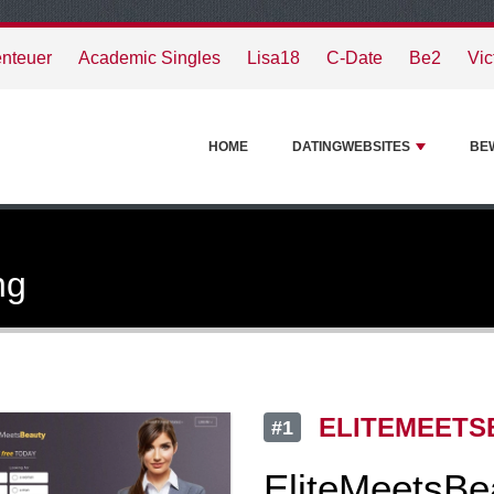
nteuer
Academic Singles
Lisa18
C-Date
Be2
Vic
HOME
DATINGWEBSITES
BE
ng
ELITEMEETS
#1
EliteMeetsBea