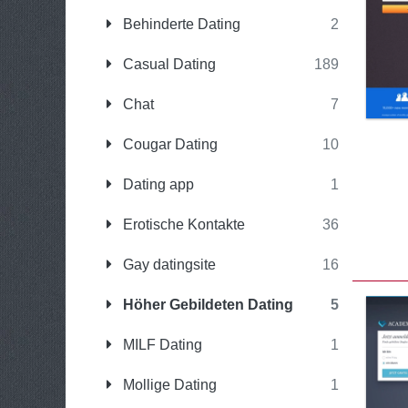
Behinderte Dating
2
Casual Dating
189
Chat
7
Cougar Dating
10
Dating app
1
Erotische Kontakte
36
Gay datingsite
16
Höher Gebildeten Dating
5
MILF Dating
1
Mollige Dating
1