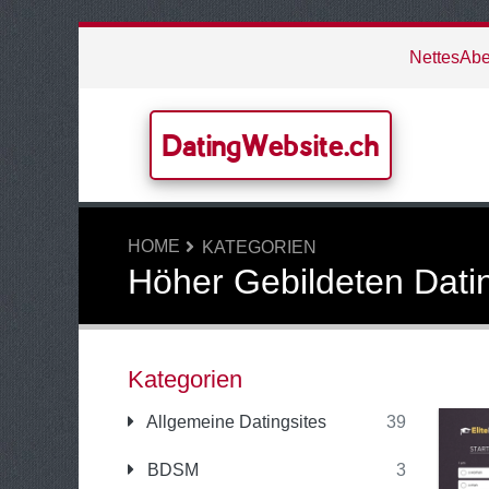
NettesAbe
DatingWebsite.ch
HOME
KATEGORIEN
Höher Gebildeten Dati
Kategorien
Allgemeine Datingsites
39
BDSM
3