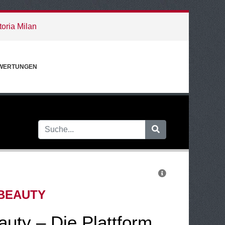
toria Milan
WERTUNGEN
BEAUTY
uty – Die Plattform