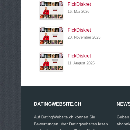
FickDiskret
16. Mai 2026
FickDiskret
20. November 2025
FickDiskret
11. August 2025
DATINGWEBSITE.CH
NEWS
Auf DatingWebsite.ch können Sie
Geben 
Bewertungen über Datingwebsites lesen
abonni