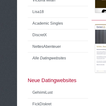
Victoria Milan
Lisa18
Academic Singles
DiscretX
NettesAbenteuer
Alle Datingwebsites
Neue Datingwebsites
GehiimiLust
FickDiskret