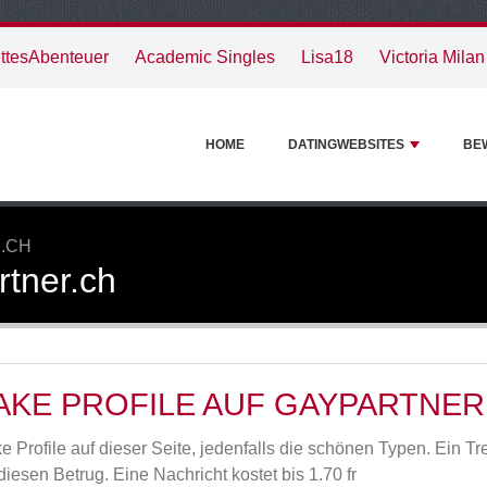
ttesAbenteuer
Academic Singles
Lisa18
Victoria Milan
HOME
DATINGWEBSITES
BE
.CH
rtner.ch
AKE PROFILE AUF GAYPARTNER
e Profile auf dieser Seite, jedenfalls die schönen Typen. Ein Tre
 diesen Betrug. Eine Nachricht kostet bis 1.70 fr