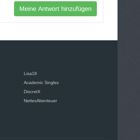
Meine Antwort hinzufügen
Lisa18
Academic Singles
DiscretX
NettesAbenteuer