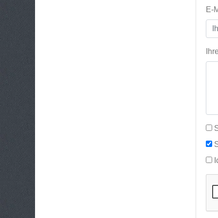
E-M
Ihr
S
S
I