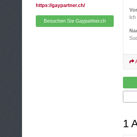
https://gaypartner.ch/
Vor
Ich
Besuchen Sie Gaypartner.ch
Nac
Suc
A
1 