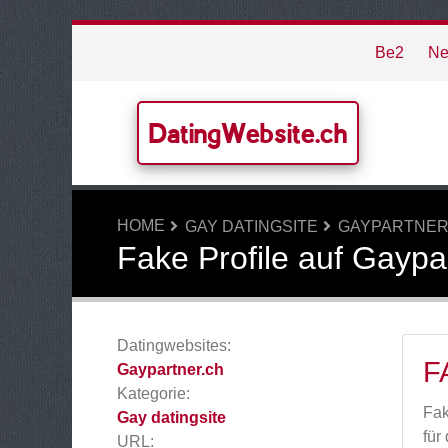
Be2
Ne
DatingWebsite.ch
HOME
GAY DATINGSITE
GAYPARTNER
Fake Profile auf Gaypa
Datingwebsites:
F
Gaypartner.ch
Kategorie:
Fak
Gay datingsite
für
URL: