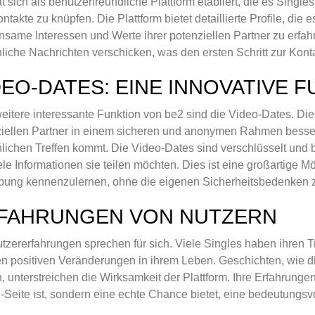
t sich als benutzerfreundliche Plattform etabliert, die es Single
ntakte zu knüpfen. Die Plattform bietet detaillierte Profile, di
same Interessen und Werte ihrer potenziellen Partner zu erfa
liche Nachrichten verschicken, was den ersten Schritt zur Kont
DEO-DATES: EINE INNOVATIVE 
eitere interessante Funktion von be2 sind die Video-Dates. Die
iellen Partner in einem sicheren und anonymen Rahmen besse
lichen Treffen kommt. Die Video-Dates sind verschlüsselt und b
ele Informationen sie teilen möchten. Dies ist eine großartige M
ung kennenzulernen, ohne die eigenen Sicherheitsbedenken z
FAHRUNGEN VON NUTZERN
tzererfahrungen sprechen für sich. Viele Singles haben ihren 
n positiven Veränderungen in ihrem Leben. Geschichten, wie di
, unterstreichen die Wirksamkeit der Plattform. Ihre Erfahrunge
-Seite ist, sondern eine echte Chance bietet, eine bedeutungsv