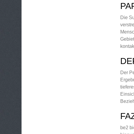
PA
Die Su
verstr
Mensch
Gebiet
kontak
DE
Der Pe
Ergebn
tiefer
Einsic
Bezieh
FA
be2 bi