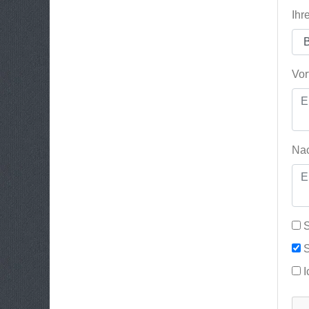
Ihr
Vor
Nac
S
S
I