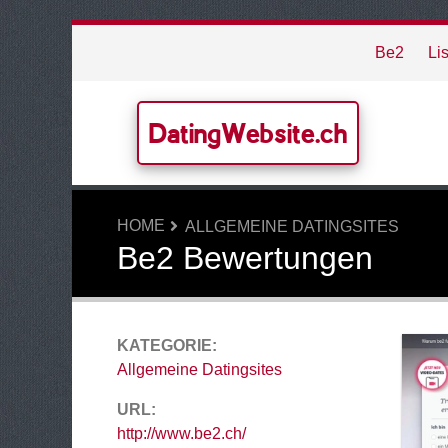
Be2
Li
DatingWebsite.ch
HOME
ALLGEMEINE DATINGSITES
Be2 Bewertungen
KATEGORIE:
Allgemeine Datingsites
URL:
http://www.be2.ch/