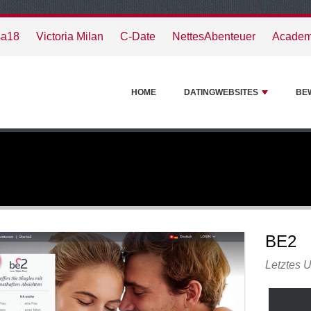
sa18
Victoria Milan
C-Date
NettesAbenteuer
Academ
HOME
DATINGWEBSITES
BE
BE2
Letztes 