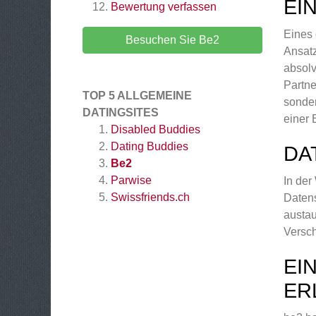
EI
Bewertung verfassen
Eines 
Besuchen Sie Be2
Ansatz
absolv
Partne
TOP 5 ALLGEMEINE
sonder
DATINGSITES
einer 
Disabled Buddies
Dating Buddies
DA
Be2
Parwise
In der
Swissfriends.ch
Datens
austau
Versch
EI
ER