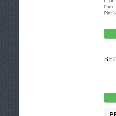
hinaus
Funkti
Plattf
BE
B