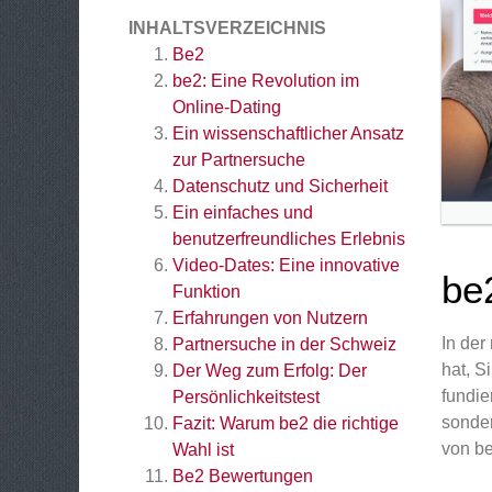
INHALTSVERZEICHNIS
Be2
be2: Eine Revolution im
Online-Dating
Ein wissenschaftlicher Ansatz
zur Partnersuche
Datenschutz und Sicherheit
Ein einfaches und
benutzerfreundliches Erlebnis
Video-Dates: Eine innovative
be
Funktion
Erfahrungen von Nutzern
In der
Partnersuche in der Schweiz
hat, S
Der Weg zum Erfolg: Der
fundie
Persönlichkeitstest
sonder
Fazit: Warum be2 die richtige
von be
Wahl ist
Be2
Bewertungen