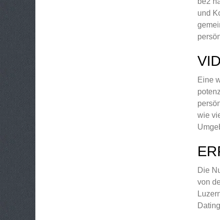
be2 ha
und Ko
gemein
persön
VI
Eine w
potenz
persön
wie vi
Umgeb
ER
Die Nu
von de
Luzern
Dating