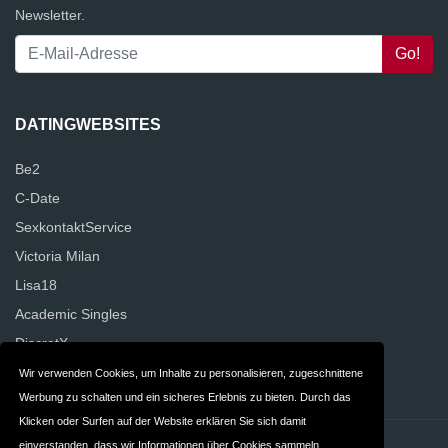
Newsletter.
DATINGWEBSITES
Be2
C-Date
SexkontaktService
Victoria Milan
Lisa18
Academic Singles
DiscretX
NettesAbenteuer
Wir verwenden Cookies, um Inhalte zu personalisieren, zugeschnittene
Werbung zu schalten und ein sicheres Erlebnis zu bieten. Durch das
Klicken oder Surfen auf der Website erklären Sie sich damit
einverstanden, dass wir Informationen über Cookies sammeln.
Kontakt
Datenschutz