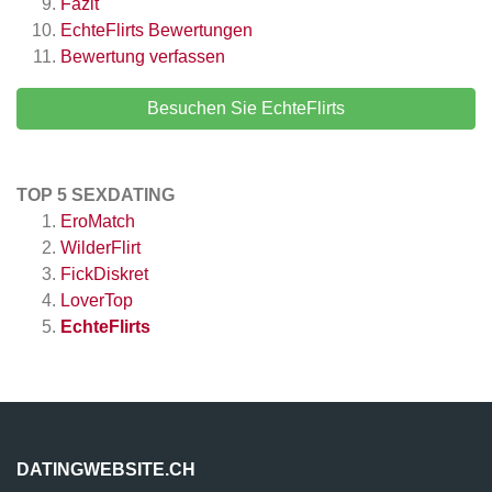
Fazit
EchteFlirts
Bewertungen
Bewertung verfassen
Besuchen Sie EchteFlirts
TOP 5 SEXDATING
EroMatch
WilderFlirt
FickDiskret
LoverTop
EchteFlirts
DATINGWEBSITE.CH