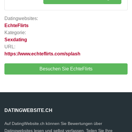
Datingwebsites:
EchteFlirts
Kategorie:
Sexdating
URL:
https://www.echteflirts.com/splash
Besuchen Sie EchteFlirts
DATINGWEBSITE.CH
Auf DatingWebsite.ch können Sie Bewertungen über
Datingwebsites lesen und selbst verfassen. Teilen Sie Ihre