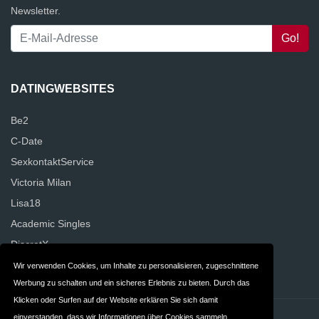
Newsletter.
DATINGWEBSITES
Be2
C-Date
SexkontaktService
Victoria Milan
Lisa18
Academic Singles
DiscretX
NettesAbenteuer
Wir verwenden Cookies, um Inhalte zu personalisieren, zugeschnittene
Werbung zu schalten und ein sicheres Erlebnis zu bieten. Durch das
Klicken oder Surfen auf der Website erklären Sie sich damit
einverstanden, dass wir Informationen über Cookies sammeln.
Kontakt
Datenschutz