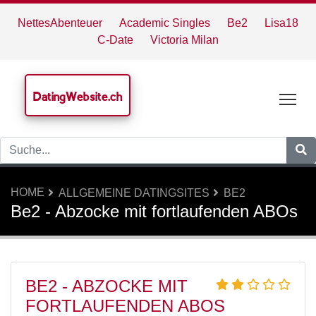
NettesAbenteuer
Academic Singles
Be2
Lisa18
C-Date
Victoria Milan
DatingWebsite.ch
Tog
HOME
ALLGEMEINE DATINGSITES
BE2
Be2 - Abzocke mit fortlaufenden ABOs
BE2 - ABZOCKE MIT
FORTLAUFENDEN ABOS