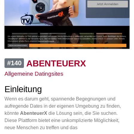
ABENTEUERX
#140
Allgemeine Datingsites
Einleitung
Wenn es darum geht, spannende Begegnungen und
aufregende Dates in der eigenen Umgebung zu finden,
könnte
AbenteuerX
die Lösung sein, die Sie suchen.
Diese Plattform bietet eine unkomplizierte Möglichkeit,
neue Menschen zu treffen und das